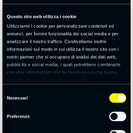
Questo sito web utilizza i cookie
Utilizziamo i cookie per personalizzare contenuti ed
annunci, per fornire funzionalità dei social media e per
analizzare il nostro traffico. Condividiamo inoltre
informazioni sul modo in cui utilizza il nostro sito con i
nostri partner che si occupano di analisi dei dati web,
pubblicità e social media, i quali potrebbero combinarle
BOLOGNA
con altre informazioni che ha fornito loro o che hanno
raccolto dal suo utilizzo dei loro servizi.
Via Zanolini, 15/2
Leggi la
cookie policy
Selezione
Necessari
info@spotview.it
del
consenso
051 2819567
Preferenze
Linkedin