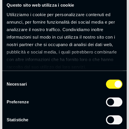
Questo sito web utilizza i cookie
Questi dati vengono raccolti sulla base del
consenso esplicito
Utilizziamo i cookie per personalizzare contenuti ed
dell’interessato, che si sostanzia nella compilazione
annunci, per fornire funzionalità dei social media e per
dell’apposito modulo di richiesta.
analizzare il nostro traffico. Condividiamo inoltre
informazioni sul modo in cui utilizza il nostro sito con i
Il conferimento dei dati personali nei moduli di richiesta
nostri partner che si occupano di analisi dei dati web,
presenti sul sito è sempre facoltativo. Tuttavia, in mancanza di
pubblicità e social media, i quali potrebbero combinarle
indicazione dei dati contrassegnati con l’asterisco come
con altre informazioni che ha fornito loro o che hanno
“obbligatori”,
il Servizio richiesto non potrà essere erogato
. Il
raccolto dal suo utilizzo dei loro servizi.
mancato conferimento dei restanti dati non contrassegnati
Leggi la
cookie policy
come “obbligatori” consentirà comunque l’ottenimento del
Selezione
Servizio.
Necessari
del
consenso
I dati forniti dall’utente per l’invio di comunicazioni commerciali
Preferenze
saranno utilizzati per le seguenti finalità:
Gestione della newsletter e invio di contenuti promozionali
Statistiche
(solo con il tuo consenso)