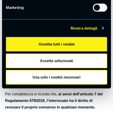
Marketing diretto con strumenti tradizionali (posta cartacea,
Marketing
telefonata con operatore) e/o automatizzati o a questi
equiparati (sms, e-mail) in relazione ad informazioni
commerciali e/o promozionali e materiale pubblicitario su
prodotti, servizi ed altre attività SpotView srl
Mostra dettagli
Questi dati vengono raccolti sulla base del
consenso esplicito
Accetta tutti i cookie
dell’interessato.
Il conferimento dei dati personali nei moduli di richiesta
Accetta selezionati
presenti sul sito è sempre facoltativo e, nel caso di rifiuto di
fornire i dati personali per tali finalità la conseguenza sarà
semplicemente l’impossibilità da parte nostra di fornire i servizi
Usa solo i cookie necessari
qui sopra indicati.
Per completezza si ricorda che,
ai sensi dell’articolo 7 del
Regolamento 679/2016, l’interessato ha il diritto di
revocare il proprio consenso in qualsiasi momento.