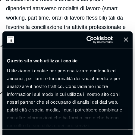
dipendenti attraverso modalità di lavoro (smart
working, part time, orari di lavoro flessibili) tali da
favorire la conciliazione tra attività professionale e
vita privata;
a favorire azioni di informazione, sensibilizzazione,
engagement del personale sui temi delle pari
Questo sito web utilizza i cookie
opportunità e dell’empowerment femminile,
Utilizziamo i cookie per personalizzare contenuti ed
evitando stereotipi e promuovendo la visibilità del
annunci, per fornire funzionalità dei social media e per
contributo femminile;
analizzare il nostro traffico. Condividiamo inoltre
a promuovere una comunicazione, anche
informazioni sul modo in cui utilizza il nostro sito con i
attraverso attività di marketing e pubblicità, che
nostri partner che si occupano di analisi dei dati web,
pubblicità e social media, i quali potrebbero combinarle
dichiari in modo trasparente la volontà di
con altre informazioni che ha fornito loro o che hanno
conseguire la parità di genere e valorizzare la
raccolto dal suo utilizzo dei loro servizi.
diversità e supportare l’empowerment femminile.
Leggi la
cookie policy