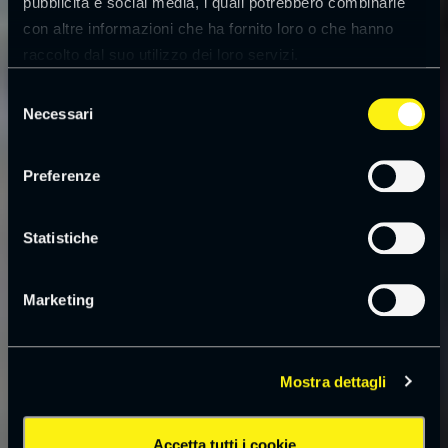
pubblicità e social media, i quali potrebbero combinarle
con altre informazioni che ha fornito loro o che hanno
raccolto dal suo utilizzo dei loro servizi.
Leggi la
cookie policy
Selezione
Necessari
del
consenso
Preferenze
Statistiche
Marketing
Mostra dettagli
Accetta tutti i cookie