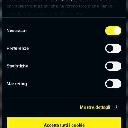
con altre informazioni che ha fornito loro o che hanno
raccolto dal suo utilizzo dei loro servizi.
Leggi la
cookie policy
Selezione
Necessari
del
consenso
Preferenze
Statistiche
Marketing
Mostra dettagli
Accetta tutti i cookie